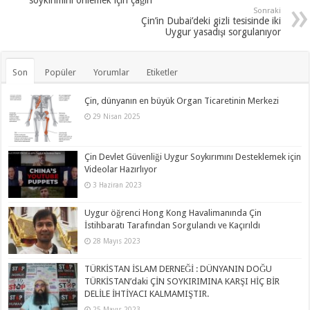
Sonraki
Çin’in Dubai’deki gizli tesisinde iki
Uygur yasadışı sorgulanıyor
Son
Popüler
Yorumlar
Etiketler
Çin, dünyanın en büyük Organ Ticaretinin Merkezi
29 Nisan 2025
Çin Devlet Güvenliği Uygur Soykırımını Desteklemek için
Videolar Hazırlıyor
3 Haziran 2023
Uygur öğrenci Hong Kong Havalimanında Çin
İstihbaratı Tarafından Sorgulandı ve Kaçırıldı
28 Mayıs 2023
TÜRKİSTAN İSLAM DERNEĞİ : DÜNYANIN DOĞU
TÜRKİSTAN’daki ÇİN SOYKIRIMINA KARŞI HİÇ BİR
DELİLE İHTİYACI KALMAMIŞTIR.
25 Mayıs 2023