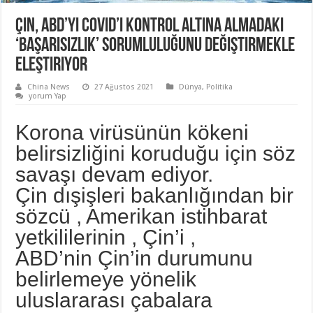
Çin, ABD’yi Covid’i kontrol altına almadaki
‘başarısızlık’ sorumluluğunu değiştirmekle
eleştiriyor
China News
27 Ağustos 2021
Dünya
,
Politika
yorum Yap
Korona virüsünün kökeni
belirsizliğini koruduğu için söz
savaşı devam ediyor.
Çin dışişleri bakanlığından bir
sözcü , Amerikan istihbarat
yetkililerinin , Çin’i ,
ABD’nin Çin’in durumunu
belirlemeye yönelik
uluslararası çabalara