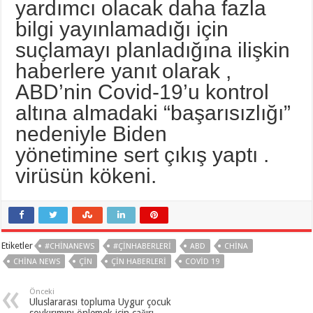
yardımcı olacak daha fazla
bilgi yayınlamadığı için
suçlamayı planladığına ilişkin
haberlere yanıt olarak ,
ABD’nin Covid-19’u kontrol
altına almadaki “başarısızlığı”
nedeniyle Biden
yönetimine sert çıkış yaptı .
virüsün kökeni.
Etiketler
#CHINANEWS
#ÇINHABERLERI
ABD
CHINA
CHINA NEWS
ÇIN
ÇIN HABERLERI
COVID 19
Önceki
Uluslararası topluma Uygur çocuk
soykırımını önlemek için çağırı