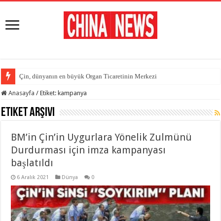
Çin, dünyanın en büyük Organ Ticaretinin Merkezi
Anasayfa
/
Etiket:
kampanya
Etiket Arşivi
BM’in Çin’in Uygurlara Yönelik Zulmünü
Durdurması için imza kampanyası
başlatıldı
6 Aralık 2021
Dünya
0