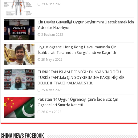
29 Nisan 2025
Çin Devlet Güvenliği Uygur Soykırımını Desteklemek için
Videolar Hazırlıyor
3 Haziran 2023
Uygur öğrenci Hong Kong Havalimanında Çin
İstihbaratı Tarafından Sorgulandı ve Kaçırıldı
28 Mayıs 2023
TÜRKİSTAN İSLAM DERNEĞİ : DÜNYANIN DOĞU
TÜRKİSTAN’daki ÇİN SOYKIRIMINA KARŞI HİÇ BİR
DELİLE İHTİYACI KALMAMIŞTIR.
25 Mayıs 2023
Pakistan 14 Uygur Öğrenciyi Çin’e İade Etti: Çin
Öğrencileri Sınırda Katletti
26 Ocak 2022
China News Facebook